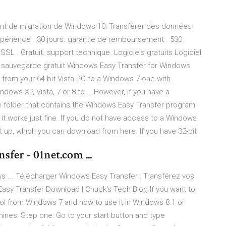
ant de migration de Windows 10; Transférer des données
xpérience . 30 jours. garantie de remboursement . 530.
t SSL . Gratuit. support technique. Logiciels gratuits Logiciel
e sauvegarde gratuit Windows Easy Transfer for Windows
gs from your 64-bit Vista PC to a Windows 7 one with
indows XP, Vista, 7 or 8 to … However, if you have a
 folder that contains the Windows Easy Transfer program
it works just fine. If you do not have access to a Windows
it up, which you can download from here. If you have 32-bit
fer - 01net.com ...
 ... Télécharger Windows Easy Transfer : Transférez vos
y Transfer Download | Chuck's Tech Blog If you want to
l from Windows 7 and how to use it in Windows 8.1 or
ines: Step one: Go to your start button and type