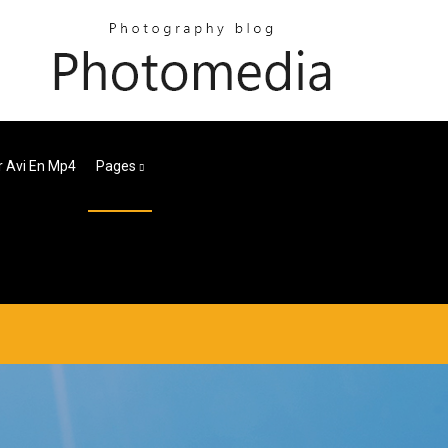
r Avi En Mp4
Pages