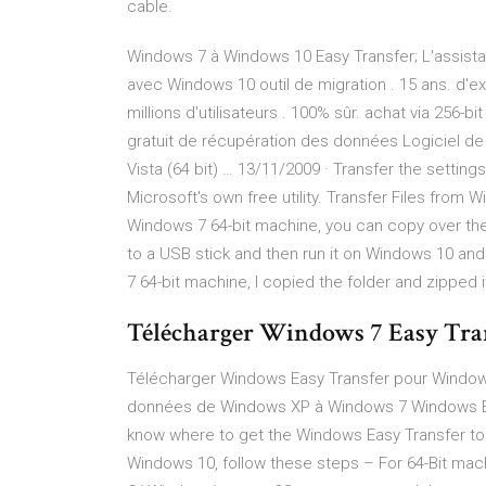
cable.
Windows 7 à Windows 10 Easy Transfer; L'assist
avec Windows 10 outil de migration . 15 ans. d'e
millions d'utilisateurs . 100% sûr. achat via 256-bi
gratuit de récupération des données Logiciel d
Vista (64 bit) … 13/11/2009 · Transfer the settin
Microsoft's own free utility. Transfer Files from W
Windows 7 64-bit machine, you can copy over the
to a USB stick and then run it on Windows 10 and 
7 64-bit machine, I copied the folder and zipped 
Télécharger Windows 7 Easy Trans
Télécharger Windows Easy Transfer pour Windows
données de Windows XP à Windows 7 Windows Eas
know where to get the Windows Easy Transfer too
Windows 10, follow these steps – For 64-Bit mach