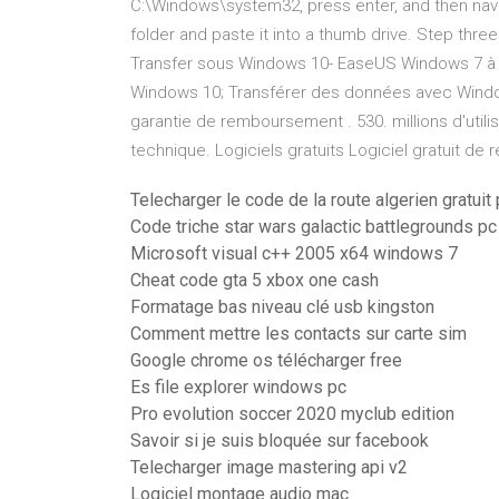
C:\Windows\system32, press enter, and then nav
folder and paste it into a thumb drive. Step thre
Transfer sous Windows 10- EaseUS Windows 7 à W
Windows 10; Transférer des données avec Windows 
garantie de remboursement . 530. millions d'utilis
technique. Logiciels gratuits Logiciel gratuit d
Telecharger le code de la route algerien gratuit
Code triche star wars galactic battlegrounds pc
Microsoft visual c++ 2005 x64 windows 7
Cheat code gta 5 xbox one cash
Formatage bas niveau clé usb kingston
Comment mettre les contacts sur carte sim
Google chrome os télécharger free
Es file explorer windows pc
Pro evolution soccer 2020 myclub edition
Savoir si je suis bloquée sur facebook
Telecharger image mastering api v2
Logiciel montage audio mac