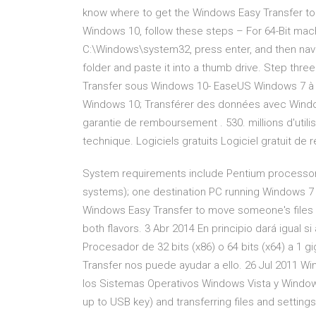
know where to get the Windows Easy Transfer too
Windows 10, follow these steps – For 64-Bit mach
C:\Windows\system32, press enter, and then nav
folder and paste it into a thumb drive. Step thre
Transfer sous Windows 10- EaseUS Windows 7 à W
Windows 10; Transférer des données avec Windows 
garantie de remboursement . 530. millions d'utilis
technique. Logiciels gratuits Logiciel gratuit d
System requirements include Pentium processor
systems); one destination PC running Windows 7 
Windows Easy Transfer to move someone's files ru
both flavors. 3 Abr 2014 En principio dará igua
Procesador de 32 bits (x86) o 64 bits (x64) a 1
Transfer nos puede ayudar a ello. 26 Jul 2011 W
los Sistemas Operativos Windows Vista y Windows
up to USB key) and transferring files and settin