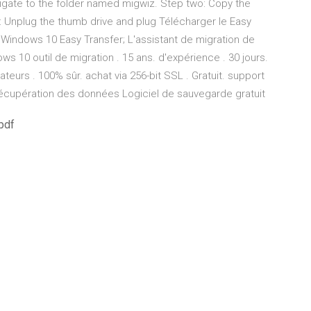
igate to the folder named migwiz. Step two: Copy the
e: Unplug the thumb drive and plug Télécharger le Easy
indows 10 Easy Transfer; L'assistant de migration de
10 outil de migration . 15 ans. d'expérience . 30 jours.
ateurs . 100% sûr. achat via 256-bit SSL . Gratuit. support
e récupération des données Logiciel de sauvegarde gratuit
 pdf