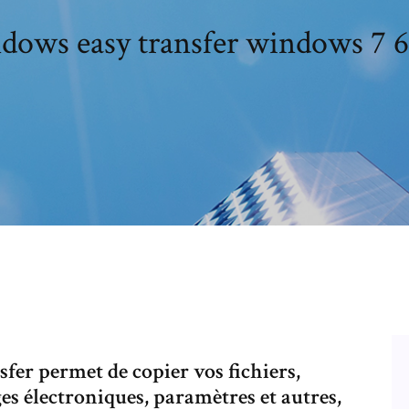
ows easy transfer windows 7 6
er permet de copier vos fichiers,
es électroniques, paramètres et autres,