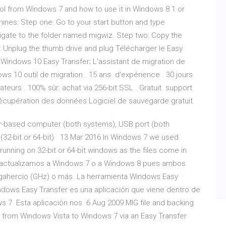
l from Windows 7 and how to use it in Windows 8.1 or
ines: Step one: Go to your start button and type
igate to the folder named migwiz. Step two: Copy the
e: Unplug the thumb drive and plug Télécharger le Easy
indows 10 Easy Transfer; L'assistant de migration de
10 outil de migration . 15 ans. d'expérience . 30 jours.
ateurs . 100% sûr. achat via 256-bit SSL . Gratuit. support
e récupération des données Logiciel de sauvegarde gratuit
-based computer (both systems), USB port (both
(32-bit or 64-bit) 13 Mar 2016 In Windows 7 we used
nning on 32-bit or 64-bit windows as the files come in
l si actualizamos a Windows 7 o a Windows 8 pues ambos
 gigahercio (GHz) o más. La herramienta Windows Easy
indows Easy Transfer es una aplicación que viene dentro de
 7. Esta aplicación nos 6 Aug 2009 MIG file and backing
gs from Windows Vista to Windows 7 via an Easy Transfer