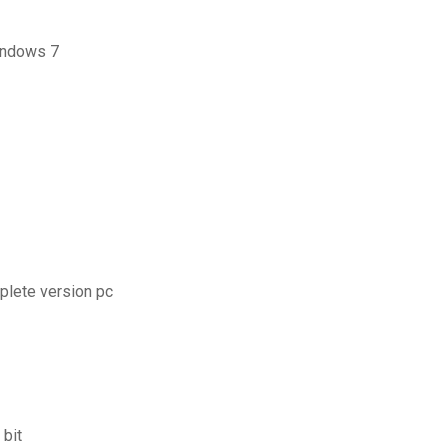
windows 7
mplete version pc
 bit