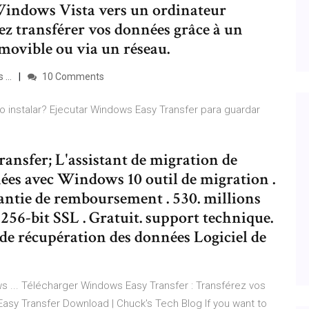
Windows Vista vers un ordinateur
z transférer vos données grâce à un
movible ou via un réseau.
...
10 Comments
o instalar? Ejecutar Windows Easy Transfer para guardar
nsfer; L'assistant de migration de
es avec Windows 10 outil de migration .
arantie de remboursement . 530. millions
a 256-bit SSL . Gratuit. support technique.
t de récupération des données Logiciel de
 ... Télécharger Windows Easy Transfer : Transférez vos
y Transfer Download | Chuck's Tech Blog If you want to